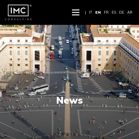
|
IT
EN
FR
ES
DE
AR
News