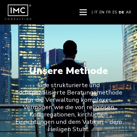
|
IT
EN
FR
ES
DE
AR
Unsere Methode
Eine strukturierte und
hochspezialisierte Beratungsmethode
für die Verwaltung komplexer
Vermögen wie die von religiösen
Kongregationen, kirchlichen
Einrichtungen und dem Vatikan – dem
Heiligen Stuhl.