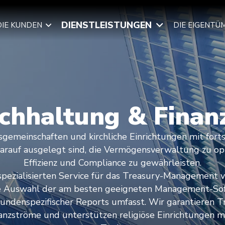
DIENSTLEISTUNGEN
DIE KUNDEN
DIE EIGENTÜ
chhaltung & Finan
gemeinschaften und kirchliche Einrichtungen mit fort
darauf ausgelegt sind, die Vermögensverwaltung zu op
Effizienz und Compliance zu gewährleisten.
spezialisierten Service für das Treasury-Management 
die Auswahl der am besten geeigneten Management-So
kundenspezifischer Reports umfasst. Wir garantieren 
anzströme und unterstützen religiöse Einrichtungen m