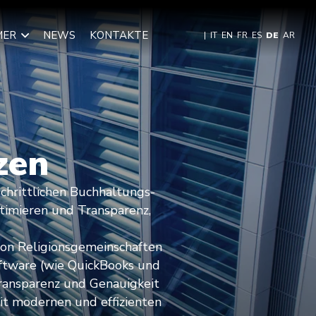
MER
NEWS
KONTAKTE
|
IT
EN
FR
ES
DE
AR
zen
schrittlichen Buchhaltungs-
timieren und Transparenz,
von Religionsgemeinschaften
ftware (wie QuickBooks und
Transparenz und Genauigkeit
it modernen und effizienten