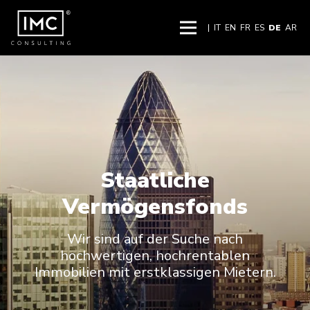
|
IT
EN
FR
ES
DE
AR
Staatliche
Vermögensfonds
Wir sind auf der Suche nach
hochwertigen, hochrentablen
Immobilien mit erstklassigen Mietern.