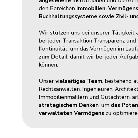
angesehene
Institutionen und bietet h
den Bereichen
Immobilien, Vermögensv
Buchhaltungssysteme sowie Zivil- un
Wir stützen uns bei unserer Tätigkeit 
bei jeder Transaktion Transparenz und
Kontinuität, um das Vermögen im Laufe
zum Detail
, damit wir bei jeder Aufga
können. ​
Unser
vielseitiges Team
, bestehend a
Rechtsanwälten, Ingenieuren, Architek
Immobilienmaklern und Gutachtern, ar
strategischem Denken
, um
das Poten
verwalteten Vermögens
zu optimieren