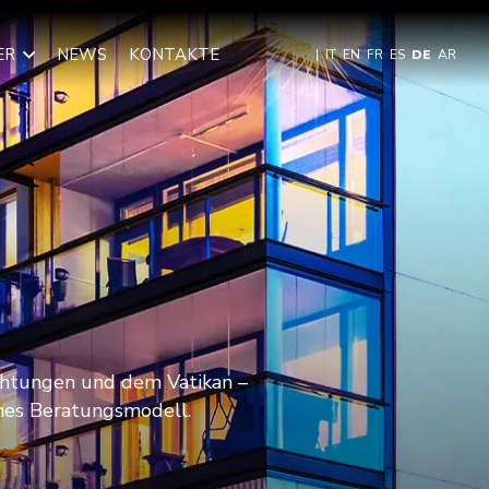
ER
NEWS
KONTAKTE
|
IT
EN
FR
ES
DE
AR
ichtungen und dem Vatikan –
iches Beratungsmodell.