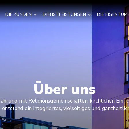
DIE KUNDEN
DIENSTLEISTUNGEN
DIE EIGENTÜM
Über uns
ahrung mit Religionsgemeinschaften, kirchlichen Einr
entstand ein integriertes, vielseitiges und ganzheitl