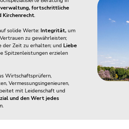
ochspezialisierte Beratung in
erwaltung, fortschrittliche
d Kirchenrecht
.​
auf solide Werte:
Integrität,
um
 Vertrauen zu gewährleisten;
 der Zeit zu erhalten; und
Liebe
be Spitzenleistungen erzielen
us Wirtschaftsprüfern,
ten, Vermessungsingenieuren,
beitet mit Leidenschaft und
zial und den Wert jedes
.​