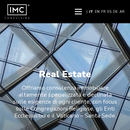
|
IT
EN
FR
ES
DE
AR
Real Estate
Offriamo consulenza immobiliare
altamente specializzata e declinata
sulle esigenze di ogni cliente, con focus
sulle Congregazioni Religiose, gli Enti
Ecclesiastici e il Vaticano – Santa Sede.​