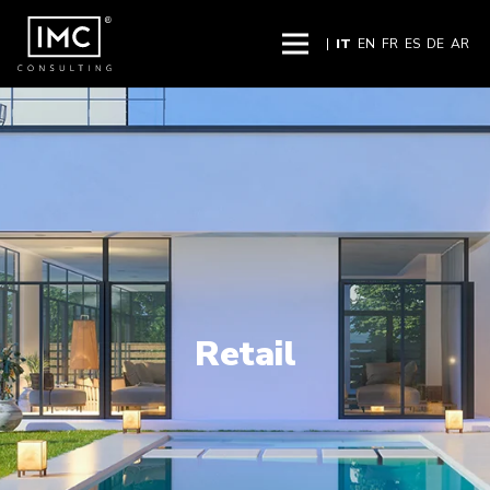
|
IT
EN
FR
ES
DE
AR
Retail