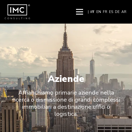
|
IT
EN
FR
ES
DE
AR
Aziende
Affianchiamo primarie aziende nella
ricerca o dismissione di grandi complessi
immobiliari a destinazione uffici o
logistica.