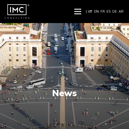
|
IT
EN
FR
ES
DE
AR
News