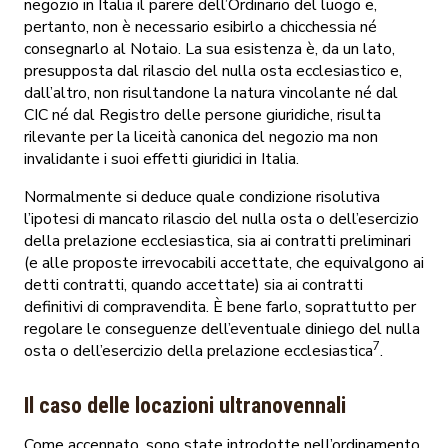
negozio in Italia il parere dell’Ordinario del luogo e,
pertanto, non è necessario esibirlo a chicchessia né
consegnarlo al Notaio. La sua esistenza è, da un lato,
presupposta dal rilascio del nulla osta ecclesiastico e,
dall’altro, non risultandone la natura vincolante né dal
CIC né dal Registro delle persone giuridiche, risulta
rilevante per la liceità canonica del negozio ma non
invalidante i suoi effetti giuridici in Italia.
Normalmente si deduce quale condizione risolutiva
l’ipotesi di mancato rilascio del nulla osta o dell’esercizio
della prelazione ecclesiastica, sia ai contratti preliminari
(e alle proposte irrevocabili accettate, che equivalgono ai
detti contratti, quando accettate) sia ai contratti
definitivi di compravendita. È bene farlo, soprattutto per
regolare le conseguenze dell’eventuale diniego del nulla
7
osta o dell’esercizio della prelazione ecclesiastica
.
Il caso delle locazioni ultranovennali
Come accennato, sono state introdotte nell’ordinamento