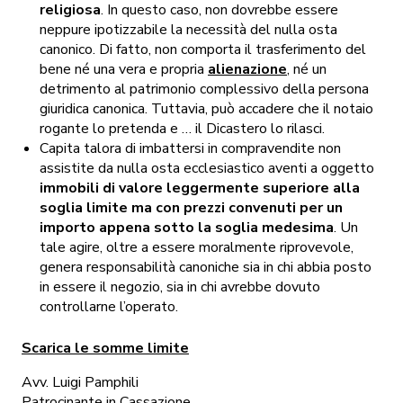
religiosa
. In questo caso, non dovrebbe essere
neppure ipotizzabile la necessità del nulla osta
canonico. Di fatto, non comporta il trasferimento del
bene né una vera e propria
alienazione
, né un
detrimento al patrimonio complessivo della persona
giuridica canonica. Tuttavia, può accadere che il notaio
rogante lo pretenda e … il Dicastero lo rilasci.
Capita talora di imbattersi in compravendite non
assistite da nulla osta ecclesiastico aventi a oggetto
immobili di valore leggermente superiore alla
soglia limite ma con prezzi convenuti per un
importo appena sotto la soglia medesima
. Un
tale agire, oltre a essere moralmente riprovevole,
genera responsabilità canoniche sia in chi abbia posto
in essere il negozio, sia in chi avrebbe dovuto
controllarne l’operato.
Scarica le somme limite
Avv. Luigi Pamphili
Patrocinante in Cassazione