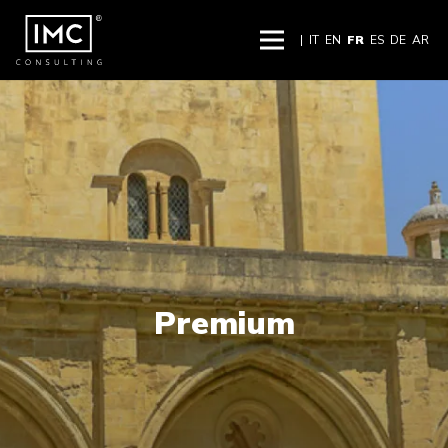
|
IT
EN
FR
ES
DE
AR
Premium