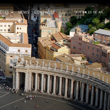
IÉTÉS
NEWS
CONTACTE
|
IT
FR
ES
DE
AR