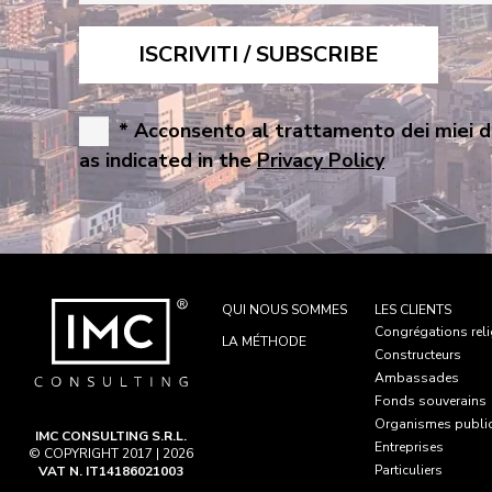
* Acconsento al trattamento dei miei d
as indicated in the
Privacy Policy
QUI NOUS SOMMES
LES CLIENTS
Congrégations rel
LA MÉTHODE
Constructeurs
Ambassades
Fonds souverains
Organismes publi
IMC CONSULTING S.R.L.
Entreprises
© COPYRIGHT 2017 | 2026
Particuliers
VAT N. IT14186021003