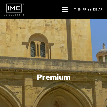
|
IT
EN
FR
ES
DE
AR
Premium