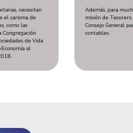
etarias, necesitan
Además, para mucha
 el carisma de
misión de Tesorero
es, como las
Consejo General para
la Congregación
contables.
Sociedades de Vida
 «Economía al
2018.