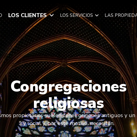
LOS CLIENTES
O
LOS SERVICIOS
LAS PROPIED
Congregaciones
religiosas
mos propietarios suelen tener orígenes antiguos y un al
y social y, por este motivo, necesitan.