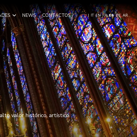
ADES
NEWS
CONTACTOS
|
IT
EN
FR
ES
DE
AR
to valor histórico, artístico