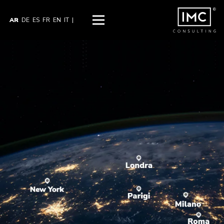
AR
DE
ES
FR
EN
IT
|